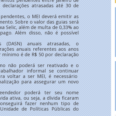
mentos pendentes entre janeiro de
 declarações atrasadas até 30 de
 pendentes, o MEI deverá emitir as
ento. Sobre o valor das guias será
xa Selic, além de multa de 0,33% ao
 pago. Além disso, não é possível
s (DASN) anuais atrasadas, o
rações anuais referentes aos anos
r mínimo é de R$ 50 por declaração
mo não poderá ser reativado e o
balhador informal se continuar
ra voltar a ser MEI, é necessário
malização para assegurar um novo
eendedor poderá ter seu nome
ida ativa, ou seja, a dívida ficaram
nseguirá fazer nenhum tipo de
 Unidade de Políticas Públicas do