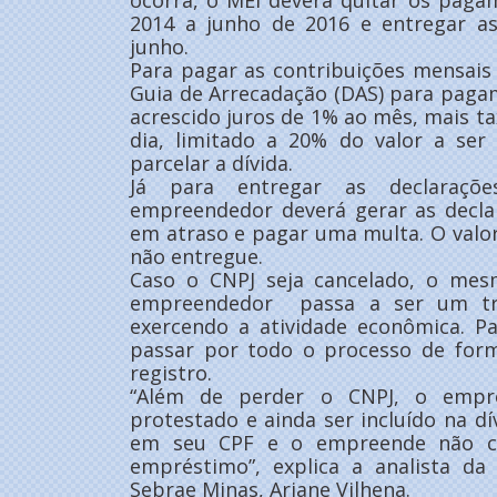
ocorra, o MEI deverá quitar os paga
2014 a junho de 2016 e entregar as
junho.
Para pagar as contribuições mensais
Guia de Arrecadação (DAS) para pagam
acrescido juros de 1% ao mês, mais ta
dia, limitado a 20% do valor a ser
parcelar a dívida.
Já para entregar as declaraçõe
empreendedor deverá gerar as decla
em atraso e pagar uma multa. O valo
não entregue.
Caso o CNPJ seja cancelado, o mes
empreendedor passa a ser um tra
exercendo a atividade econômica. Pa
passar por todo o processo de for
registro.
“Além de perder o CNPJ, o empr
protestado e ainda ser incluído na dív
em seu CPF e o empreende não co
empréstimo”, explica a analista da
Sebrae Minas, Ariane Vilhena.