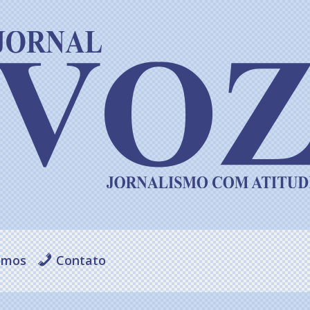
omos
Contato