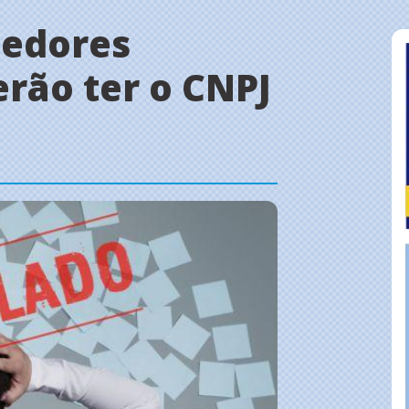
edores
erão ter o CNPJ