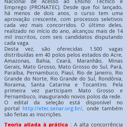
Nacional de Acesso ao Ensino Técnico e
Emprego (PRONATEC). Desde que foi lançado,
há menos de dois anos, o curso tem uma
aprovação crescente, com processos seletivos
cada vez mais concorridos. O último deles,
realizado no início do ano, alcançou mais de 14
mil inscritos, com seis candidatos disputando
cada vaga.
Desta vez, são oferecidas 1.500 vagas
distribuídas em 40 polos pelos estados do Acre,
Amazonas, Bahia, Ceará, Maranhão, Minas
Gerais, Mato Grosso, Mato Grosso do Sul, Pará,
Paraíba, Pernambuco, Piauí, Rio de Janeiro, Rio
Grande do Norte, Rio Grande do Sul, Rondônia,
Roraima, Santa Catarina e Tocantins. Pela
primeira vez participam Mato Grosso e
Pernambuco, inaugurando novos polos da rede.
O edital da seleção está disponível no
portal
http://etec.senar.org.br/
, onde também
são feitas as inscrições.
Teoria aliada à prática
:
A alta concorrência