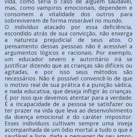
vida, como seria o caso de alguém saudável,
mas, como vampiros emocionais, dependem e
consomem a vitalidade dos outros para
sobreviverem de forma miserável no mundo.
O indivíduo atacado por essa deficiência,
escondido atrás de sua convicção, não enxerga
a natureza prejudicial de seus atos. O
pensamento dessas pessoas não é acessível a
argumentos lógicos e racionais. Por exemplo,
um educador severo e autoritário irá se
justificar dizendo que as crianças são difíceis ou
agitadas, e por isso seus métodos são
necessários. Não é possível convencê-lo de que
o motivo real de sua prática é a punição sádica,
e nada educativa, que deseja infligir às crianças.
É por isso que devemos atentar para a verdade:
É a incapacidade de a pessoa se satisfazer ou
ter prazer na vida que leva ao desenvolvimento
da doença emocional e do caráter impositor.
Esses indivíduos cultivam sempre uma inveja
acompanhada de um ódio mortal a tudo o que é
saudável e livre, dada a pequenez de seu amor-