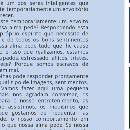
é um dos seres inteligentes que
ste temporariamente um envoltório
recer.
este temporariamente um envolto
ssa alma pede? Respondendo esta
róprio espírito que necessita de
fé e de todos os bons sentimentos
ssa alma pede tudo que lhe cause
ão é isso que realizamos, estamos
ados, estressado, aflitos, tristes,
tece? Porque somos escravos de
zem mal.
olhas pode responder prontamente
ual tipo de imagens, sentimentos,
? Vamos fazer aqui uma pequena
mais nos agradam conversar, os
ara o nosso entretenimento, as
ue assistimos, os modismos que
que gostamos de frequentar, as
zade, o nosso comportamento em
 o que nossa alma pede. Se nossa