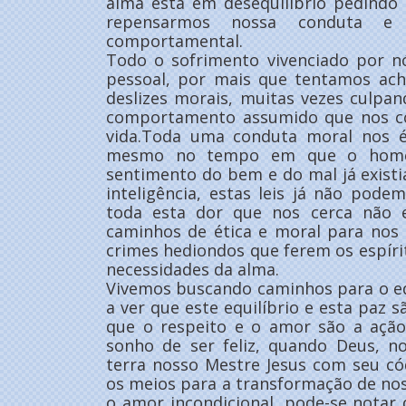
alma está em desequilíbrio pedindo 
repensarmos nossa conduta e
comportamental.
Todo o sofrimento vivenciado por n
pessoal, por mais que tentamos acha
deslizes morais, muitas vezes culpa
comportamento assumido que nos col
vida.Toda uma conduta moral nos é
mesmo no tempo em que o homem
sentimento do bem e do mal já existi
inteligência, estas leis já não pod
toda esta dor que nos cerca não e
caminhos de ética e moral para nos 
crimes hediondos que ferem os espírit
necessidades da alma.
Vivemos buscando caminhos para o eq
a ver que este equilíbrio e esta paz 
que o respeito e o amor são a ação
sonho de ser feliz, quando Deus, n
terra nosso Mestre Jesus com seu c
os meios para a transformação de no
o amor incondicional, pode-se notar