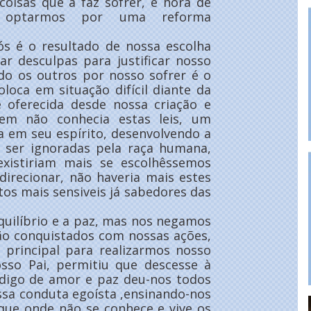
coisas que a faz sofrer, é hora de
 optarmos por uma reforma
ós é o resultado de nossa escolha
r desculpas para justificar nosso
ndo os outros por nosso sofrer é o
oca em situação difícil diante da
 oferecida desde nossa criação e
 não conhecia estas leis, um
a em seu espírito, desenvolvendo a
em ser ignoradas pela raça humana,
xistiriam mais se escolhêssemos
direcionar, não haveria mais estes
os mais sensiveis já sabedores das
uilíbrio e a paz, mas nos negamos
são conquistados com nossas ações,
 principal para realizarmos nosso
osso Pai, permitiu que descesse à
ódigo de amor e paz deu-nos todos
ssa conduta egoísta ,ensinando-nos
 que onde não se conhece e vive os