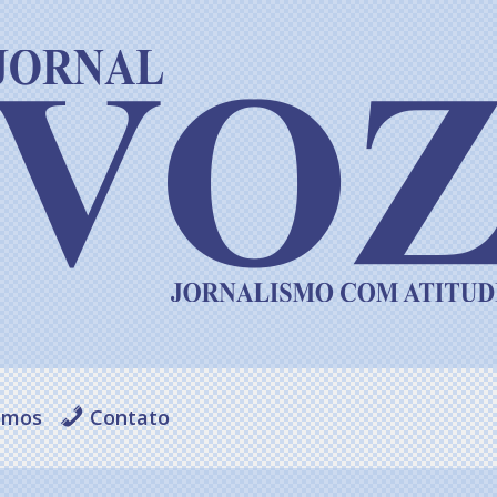
omos
Contato