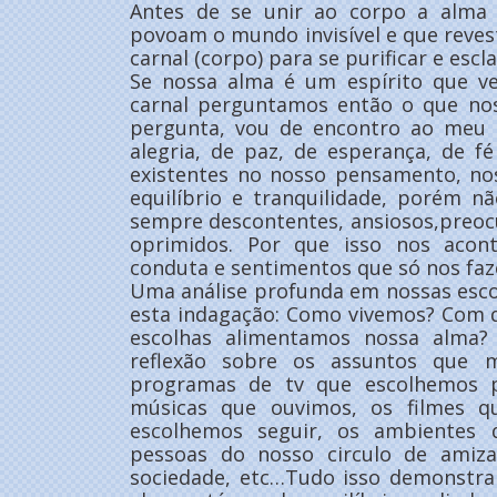
Antes de se unir ao corpo a alma 
povoam o mundo invisível e que reve
carnal (corpo) para se purificar e escla
Se nossa alma é um espírito que v
carnal perguntamos então o que no
pergunta, vou de encontro ao meu p
alegria, de paz, de esperança, de 
existentes no nosso pensamento, no
equilíbrio e tranquilidade, porém n
sempre descontentes, ansiosos,preocup
oprimidos. Por que isso nos acon
conduta e sentimentos que só nos fa
Uma análise profunda em nossas esc
esta indagação: Como vivemos? Com q
escolhas alimentamos nossa alma
reflexão sobre os assuntos que 
programas de tv que escolhemos p
músicas que ouvimos, os filmes q
escolhemos seguir, os ambientes 
pessoas do nosso circulo de ami
sociedade, etc…Tudo isso demonstra