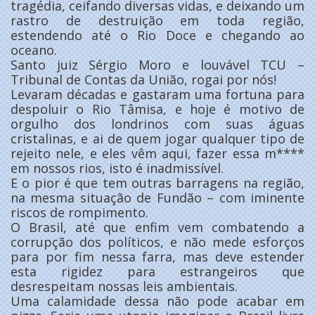
tragédia, ceifando diversas vidas, e deixando um
rastro de destruição em toda região,
estendendo até o Rio Doce e chegando ao
oceano.
Santo juiz Sérgio Moro e louvável TCU –
Tribunal de Contas da União, rogai por nós!
Levaram décadas e gastaram uma fortuna para
despoluir o Rio Tâmisa, e hoje é motivo de
orgulho dos londrinos com suas águas
cristalinas, e ai de quem jogar qualquer tipo de
rejeito nele, e eles vêm aqui, fazer essa m****
em nossos rios, isto é inadmissível.
E o pior é que tem outras barragens na região,
na mesma situação de Fundão – com iminente
riscos de rompimento.
O Brasil, até que enfim vem combatendo a
corrupção dos políticos, e não mede esforços
para por fim nessa farra, mas deve estender
esta rigidez para estrangeiros que
desrespeitam nossas leis ambientais.
Uma calamidade dessa não pode acabar em