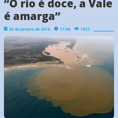
‘‘O rio é doce, a Vale
é amarga’’
30 de janeiro de 2016
17:08
1927