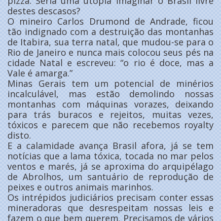
pizza. Seria uma utopia imaginar o Brasil livre
destes descasos?
O mineiro Carlos Drumond de Andrade, ficou
tão indignado com a destruição das montanhas
de Itabira, sua terra natal, que mudou-se para o
Rio de Janeiro e nunca mais colocou seus pés na
cidade Natal e escreveu: “o rio é doce, mas a
Vale é amarga.”
Minas Gerais tem um potencial de minérios
incalculável, mas estão demolindo nossas
montanhas com máquinas vorazes, deixando
para trás buracos e rejeitos, muitas vezes,
tóxicos e parecem que não recebemos royalty
disto.
E a calamidade avança Brasil afora, já se tem
notícias que a lama tóxica, tocada no mar pelos
ventos e marés, já se aproxima do arquipélago
de Abrolhos, um santuário de reprodução de
peixes e outros animais marinhos.
Os intrépidos judiciários precisam conter essas
mineradoras que desrespeitam nossas leis e
fazem o que bem querem. Precisamos de vários