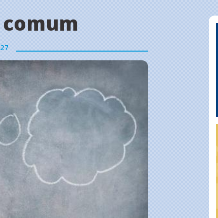
m comum
27