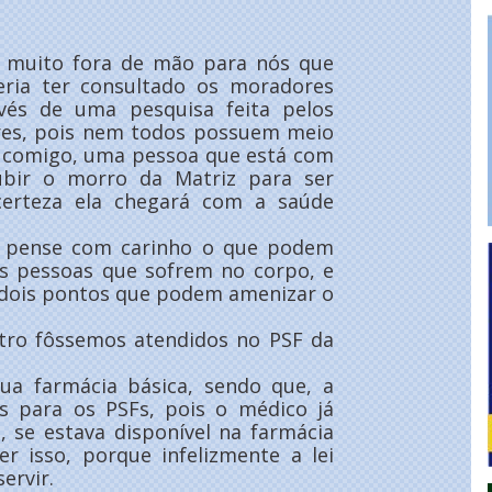
u muito fora de mão para nós que
ria ter consultado os moradores
vés de uma pesquisa feita pelos
res, pois nem todos possuem meio
m comigo, uma pessoa que está com
subir o morro da Matriz para ser
certeza ela chegará com a saúde
o pense com carinho o que podem
as pessoas que sofrem no corpo, e
 dois pontos que podem amenizar o
tro fôssemos atendidos no PSF da
ua farmácia básica, sendo que, a
os para os PSFs, pois o médico já
, se estava disponível na farmácia
er isso, porque infelizmente a lei
ervir.