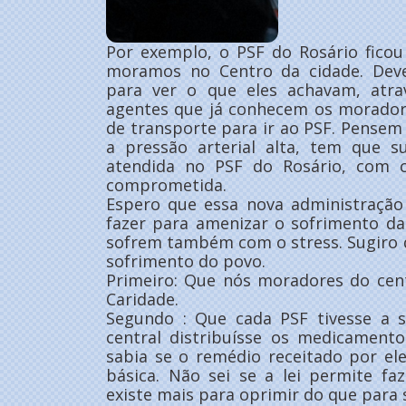
Por exemplo, o PSF do Rosário fico
moramos no Centro da cidade. Deve
para ver o que eles achavam, atra
agentes que já conhecem os morado
de transporte para ir ao PSF. Pense
a pressão arterial alta, tem que 
atendida no PSF do Rosário, com 
comprometida.
Espero que essa nova administraçã
fazer para amenizar o sofrimento d
sofrem também com o stress. Sugiro
sofrimento do povo.
Primeiro: Que nós moradores do cen
Caridade.
Segundo : Que cada PSF tivesse a s
central distribuísse os medicament
sabia se o remédio receitado por ele
básica. Não sei se a lei permite faz
existe mais para oprimir do que para s