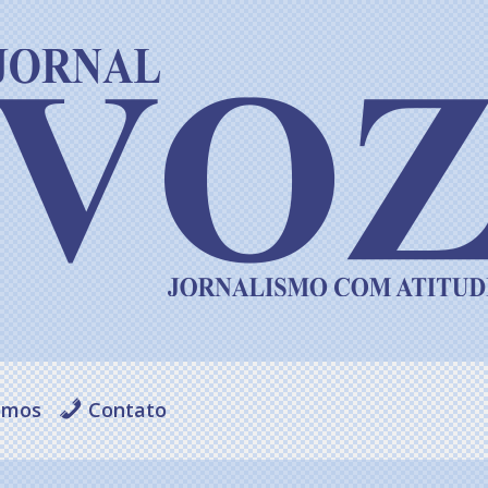
omos
Contato