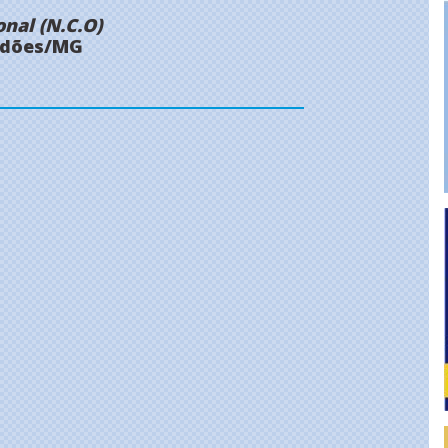
nal (N.C.O)
erdões/MG