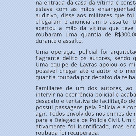
na entrada da casa da vítima e const
estava com as mãos ensanguentadas
auditivo, disse aos militares que f
chegaram e anunciaram o assalto. 
acertou a mão da vítima que teve
roubaram uma quantia de R$300,00
durante o assalto.
Uma operação policial foi arquitet
flagrante delito os autores, sendo 
Uma equipe de Lavras apoiou os mil
possível chegar até o autor e o men
quantia roubada por debaixo da telha 
Familiares de um dos autores, ao 
intervir na ocorrência policial e aca
desacato e tentativa de facilitação d
possui passagens pela Polícia e é co
agir. Todos envolvidos nos crimes de
para a Delegacia de Polícia Civil. Um 
ativamente foi identificado, mas en
roubada foi recuperada.