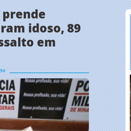
e prende
iram idoso, 89
ssalto em
50