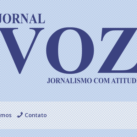
omos
Contato