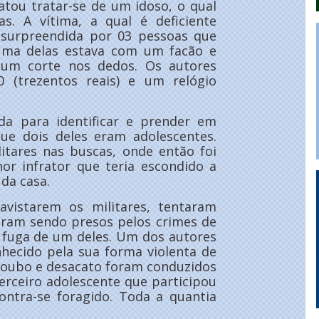
atou tratar-se de um idoso, o qual
. A vítima, a qual é deficiente
oi surpreendida por 03 pessoas que
Uma delas estava com um facão e
 um corte nos dedos. Os autores
 (trezentos reais) e um relógio
ada para identificar e prender em
que dois deles eram adolescentes.
itares nas buscas, onde então foi
or infrator que teria escondido a
da casa.
avistarem os militares, tentaram
baram sendo presos pelos crimes de
e fuga de um deles. Um dos autores
nhecido pela sua forma violenta de
 roubo e desacato foram conduzidos
terceiro adolescente que participou
contra-se foragido. Toda a quantia