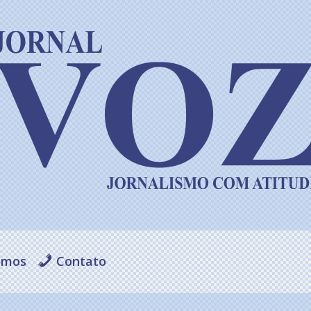
omos
Contato