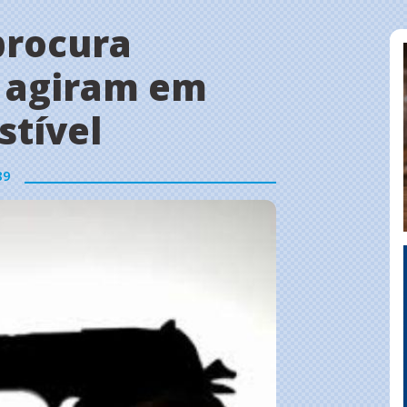
procura
e agiram em
stível
89