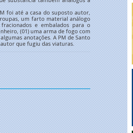
s de substância também análogos a
M foi até a casa do suposto autor,
roupas, um farto material análogo
s fracionados e embalados para o
inheiro, (01) uma arma de fogo com
 algumas anotações. A PM de Santo
utor que fugiu das viaturas.