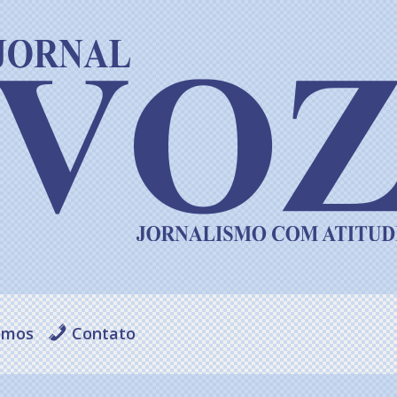
omos
Contato