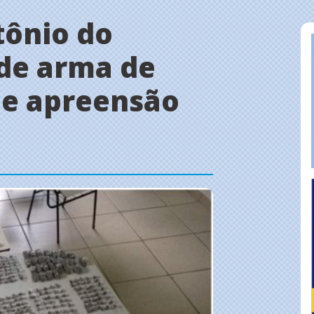
tônio do
de arma de
de apreensão