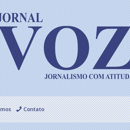
omos
Contato