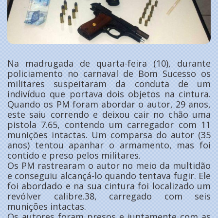
Na madrugada de quarta-feira (10), durante
policiamento no carnaval de Bom Sucesso os
militares suspeitaram da conduta de um
indivíduo que portava dois objetos na cintura.
Quando os PM foram abordar o autor, 29 anos,
este saiu correndo e deixou cair no chão uma
pistola 7.65, contendo um carregador com 11
munições intactas. Um comparsa do autor (35
anos) tentou apanhar o armamento, mas foi
contido e preso pelos militares.
Os PM rastrearam o autor no meio da multidão
e conseguiu alcançá-lo quando tentava fugir. Ele
foi abordado e na sua cintura foi localizado um
revólver calibre.38, carregado com seis
munições intactas.
Os autores foram presos e juntamente com as