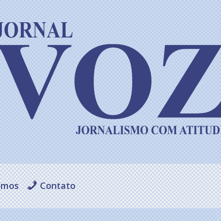
omos
Contato