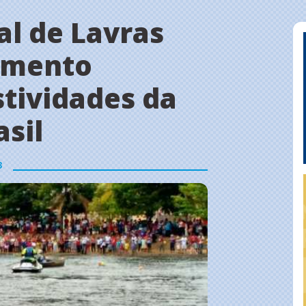
al de Lavras
hamento
stividades da
asil
3