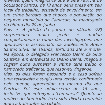
Souza
dos Santos, de 19 anos, seria presa em seu
local de trabalho, acusada de envolvimento em
um crime bárbaro que chocou a população do
pequeno município de Camacan, na madrugada
do último dia 20 de junho.
Pois é. A prisão da garota no sábado (28)
surpreendeu muita gente e mudou
completamente o rumo das investigações, que
apuravam o assassinato da adolescente Ariele
Santos Silva, de 16
anos, torturada até a morte.
Na época, o delegado Francesco Denis da Silva
Santana, em entrevista ao Diário Bahia, chegou a
cogitar outra suspeita: a vítima teria traído o
namorado traficante, que resolveu vingar-se.
Mas, os dias foram passando e o caso sofreu
uma reviravolta e surgiu uma versão, confirmada
pelo menor, apreendido no mesmo dia que
Patrícia. Foi este adolescente de 16 anos,
inclusive, que entregou a “comparsa”. Quanto ao
motivo do homicídio teria sido dívida contraída
junto a traficantes da cidade.