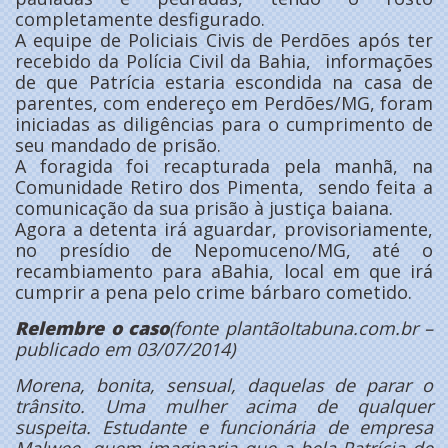
completamente desfigurado.
A equipe de Policiais Civis de Perdões após ter
recebido da Polícia Civil da Bahia, informações
de que Patrícia estaria escondida na casa de
parentes, com endereço em Perdões/MG, foram
iniciadas as diligências para o cumprimento de
seu mandado de prisão.
A foragida foi recapturada pela manhã, na
Comunidade Retiro dos Pimenta, sendo feita a
comunicação da sua prisão à justiça baiana.
Agora a detenta irá aguardar, provisoriamente,
no presídio de Nepomuceno/MG, até o
recambiamento para aBahia, local em que irá
cumprir a pena pelo crime bárbaro cometido.
Relembre o caso
(fonte plantãoItabuna.com.br –
publicado em 03/07/2014)
Morena, bonita, sensual, daquelas de parar o
trânsito. Uma mulher acima de qualquer
suspeita. Estudante e funcionária de empresa
Malwee,
quem imaginaria que a bela Patrícia de