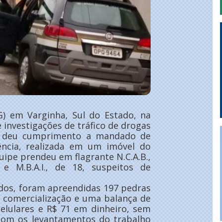
MG) em Varginha, Sul do Estado, na
 investigações de tráfico de drogas
o, deu cumprimento a mandado de
ência, realizada em um imóvel do
uipe prendeu em flagrante N.C.A.B.,
e M.B.A.I., de 18, suspeitos de
ados, foram apreendidas 197 pedras
a comercialização e uma balança de
celulares e R$ 71 em dinheiro, sem
com os levantamentos do trabalho