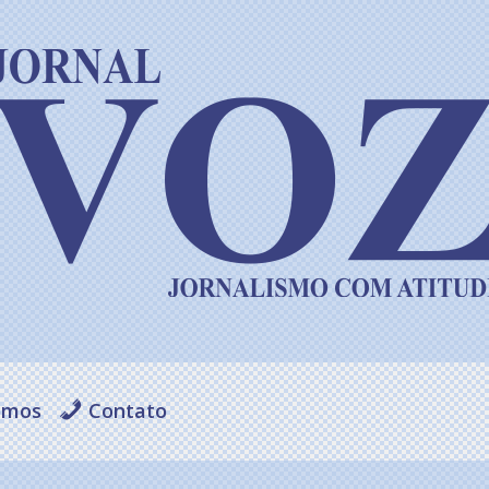
omos
Contato