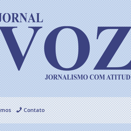
omos
Contato