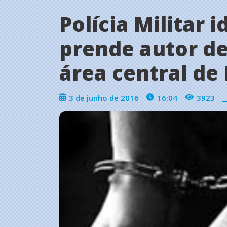
Polícia Militar i
prende autor de
área central de
3 de junho de 2016
16:04
3923