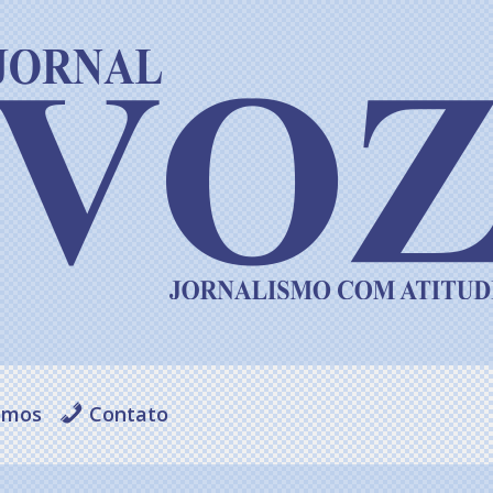
omos
Contato