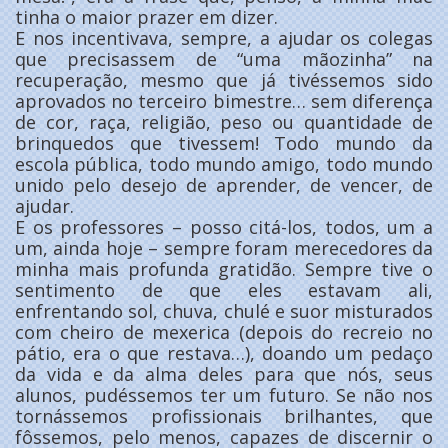
tinha o maior prazer em dizer.
E nos incentivava, sempre, a ajudar os colegas
que precisassem de “uma mãozinha” na
recuperação, mesmo que já tivéssemos sido
aprovados no terceiro bimestre… sem diferença
de cor, raça, religião, peso ou quantidade de
brinquedos que tivessem! Todo mundo da
escola pública, todo mundo amigo, todo mundo
unido pelo desejo de aprender, de vencer, de
ajudar.
E os professores – posso citá-los, todos, um a
um, ainda hoje – sempre foram merecedores da
minha mais profunda gratidão. Sempre tive o
sentimento de que eles estavam ali,
enfrentando sol, chuva, chulé e suor misturados
com cheiro de mexerica (depois do recreio no
pátio, era o que restava…), doando um pedaço
da vida e da alma deles para que nós, seus
alunos, pudéssemos ter um futuro. Se não nos
tornássemos profissionais brilhantes, que
fôssemos, pelo menos, capazes de discernir o