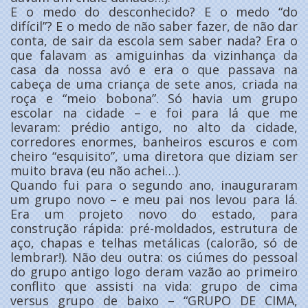
E o medo do desconhecido? E o medo “do
difícil”? E o medo de não saber fazer, de não dar
conta, de sair da escola sem saber nada? Era o
que falavam as amiguinhas da vizinhança da
casa da nossa avó e era o que passava na
cabeça de uma criança de sete anos, criada na
roça e “meio bobona”. Só havia um grupo
escolar na cidade – e foi para lá que me
levaram: prédio antigo, no alto da cidade,
corredores enormes, banheiros escuros e com
cheiro “esquisito”, uma diretora que diziam ser
muito brava (eu não achei…).
Quando fui para o segundo ano, inauguraram
um grupo novo – e meu pai nos levou para lá.
Era um projeto novo do estado, para
construção rápida: pré-moldados, estrutura de
aço, chapas e telhas metálicas (calorão, só de
lembrar!). Não deu outra: os ciúmes do pessoal
do grupo antigo logo deram vazão ao primeiro
conflito que assisti na vida: grupo de cima
versus grupo de baixo – “GRUPO DE CIMA,