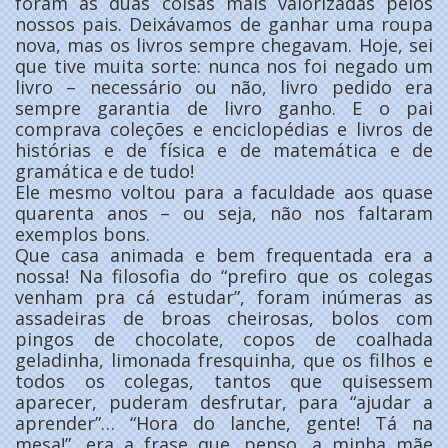
foram as duas coisas mais valorizadas pelos
nossos pais. Deixávamos de ganhar uma roupa
nova, mas os livros sempre chegavam. Hoje, sei
que tive muita sorte: nunca nos foi negado um
livro – necessário ou não, livro pedido era
sempre garantia de livro ganho. E o pai
comprava coleções e enciclopédias e livros de
histórias e de física e de matemática e de
gramática e de tudo!
Ele mesmo voltou para a faculdade aos quase
quarenta anos – ou seja, não nos faltaram
exemplos bons.
Que casa animada e bem frequentada era a
nossa! Na filosofia do “prefiro que os colegas
venham pra cá estudar”, foram inúmeras as
assadeiras de broas cheirosas, bolos com
pingos de chocolate, copos de coalhada
geladinha, limonada fresquinha, que os filhos e
todos os colegas, tantos que quisessem
aparecer, puderam desfrutar, para “ajudar a
aprender”… “Hora do lanche, gente! Tá na
mesa!”, era a frase que, penso, a minha mãe