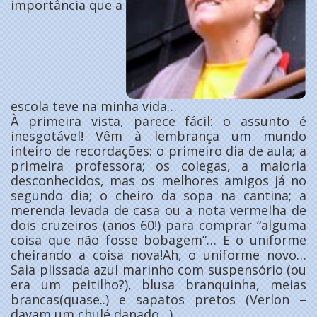
importância que a
escola teve na minha vida…
À primeira vista, parece fácil: o assunto é
inesgotável! Vêm à lembrança um mundo
inteiro de recordações: o primeiro dia de aula; a
primeira professora; os colegas, a maioria
desconhecidos, mas os melhores amigos já no
segundo dia; o cheiro da sopa na cantina; a
merenda levada de casa ou a nota vermelha de
dois cruzeiros (anos 60!) para comprar “alguma
coisa que não fosse bobagem”… E o uniforme
cheirando a coisa nova!Ah, o uniforme novo…
Saia plissada azul marinho com suspensório (ou
era um peitilho?), blusa branquinha, meias
brancas(quase..) e sapatos pretos (Verlon –
davam um chulé danado…).