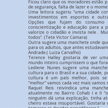
Ficou claro que os moradores estão pr
de segurança, falta de lazer e o moment
Uma leitora sugeriu ‘‘uma cidade co
investimentos em esportes e outr
Opções que fujam do consumo d
conscientização e educação para a 
valorize o cidadão e invista nele . M
todos’’. (Tete Victor Camara)
Outra sugere uma manchete onde ques
para os adultos, que antes estudavam 
Andrade.( Luiza Carvalho)
Terence Halley gostaria de ver um
mundo inteiro cumprissem o que fora 
Lediene Nunes sugere uma manche
cultura para o Brasil e a sua cidade, 
cultura é um país melhor, pois se
“melhor” vamos cada vez mais vamos n
Raquel Reis reivindica uma manch
atualmente no Bairro Cohab I e II ‘‘
ninguém dá uma explicação, tinha a
cheiro estava insuportável. Gostari