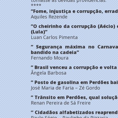
tomasse as devidas providências.’’
****
”Fome, injustiça e corrupção, errad
Aquiles Rezende
”O cheirinho da corrupção (Aécio)
(Lula)”
Luan Carlos Pimenta
” Segurança máxima no Carnaval
bandido na cadeia”
Fernando Moura
” Brasil venceu a corrupção e volta
Ângela Barbosa
” Posto de gasolina em Perdões bai
José Maria de Faria – Zé Gordo
” Trânsito em Perdões, qual soluçã
Renan Pereira de Sá Freire
‘’ Cidadãos alfabetizados reaprend
Paulo Ségio – Paulinho da Pizzaria