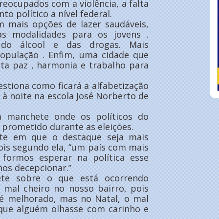
eocupados com a violência, a falta
o político a nível federal.
m mais opções de lazer saudáveis,
as modalidades para os jovens .
o álcool e das drogas. Mais
população . Enfim, uma cidade que
uita paz , harmonia e trabalho para
tiona como ficará a alfabetização
à noite na escola José Norberto de
a manchete onde os políticos do
prometido durante as eleições.
te em que o destaque seja mais
pois segundo ela, ‘‘um país com mais
 formos esperar na política esse
os decepcionar.’’
ete sobre o que está ocorrendo
o mal cheiro no nosso bairro, pois
té melhorado, mas no Natal, o mal
a que alguém olhasse com carinho e