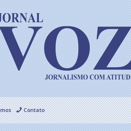
omos
Contato