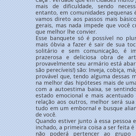
mais de dificuldade, sendo necess
entanto, em comunidades pequenas é
vamos direto aos passos mais básico
gerais, mas nada impede que você cr
que melhor lhe convier.
Esse banquete só é possível no plur
mais óbvia a fazer é sair de sua to
solitário e sem comunicação, é im
prazerosa e deliciosa obra de art
provavelmente seu armário está abar
são perecíveis!) são: Inveja, cobiça, m
provável que, tendo alguma dessas 
na melhor das hipóteses mais de uma
com a autoestima baixa, se sentind
estado emocional e mais acentuado 
relação aos outros, melhor será sua 
tudo em um embornal e busque alia
de você.
Quando estiver junto à essa pessoa e
inchado, a primeira coisa a ser feita 
não poderá pertencer ao grupo i