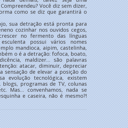
. Compreendeu? Você diz sem dizer,
 forma como se diz que garantirá o
jo, sua detração está pronta para
veneno cozinhar nos ouvidos cegos,
crescer no fermento das línguas
 esculenta possui vários nomes
mplo mandioca, aipim, castelinha,
mbém o é a detração: fofoca, boato,
dicência, maldizer… são palavras
enção: atacar, diminuir, depreciar
 sensação de elevar a posição do
sa evolução tecnológica, existem
s, blogs, programas de TV, colunas
s etc. Mas… convenhamos, nada se
squinha e caseira, não é mesmo?!