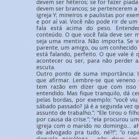
devem ser héteros; se for fazer piada
devem ser brancos; se pertencerem a u
igreja Y; mineiros e paulistas por ex
e por aí vai. Você não pode rir de 
fala está acima do peso. Entende
conteúdo. O que você fala deve ser
seja uma mentira. Não importa. Se
parente, um amigo, ou um conhecido
está falando, perfeito. O que vale é 
acontecer ou ser, para não perder a
escuta.
Outro ponto de suma importância: In
que afirmar. Lembre-se que veneno d
tem razão em dizer que com isso e
entendido. Mas fique tranquilo, dá c
pelas bordas, por exemplo: “você viu
sábado passado? Já é a segunda vez q
assunto de trabalho.”; “Ele tirou o fi
por causa da crise.”; “ela procurou u
igreja com o marido no domingo… ah
de advogado pra tudo, né?!”; “o rap
daquela psicóloga… não deve ser