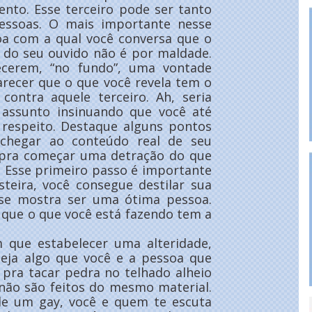
nto. Esse terceiro pode ser tanto
ssoas. O mais importante nesse
oa com a qual você conversa que o
é do seu ouvido não é por maldade.
ecerem, “no fundo”, uma vontade
arecer que o que você revela tem o
 contra aquele terceiro. Ah, seria
 assunto insinuando que você até
 respeito. Destaque alguns pontos
 chegar ao conteúdo real de seu
r pra começar uma detração do que
. Esse primeiro passo é importante
teira, você consegue destilar sua
e mostra ser uma ótima pessoa.
 que o que você está fazendo tem a
 que estabelecer uma alteridade,
seja algo que você e a pessoa que
ra tacar pedra no telhado alheio
 não são feitos do mesmo material.
 de um gay, você e quem te escuta