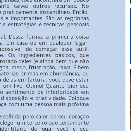
ário talvez outros recursos. No
 praticamente instantâneo. Então,
s e importantes. São as regrinhas
ie estratégias e técnicas pessoais
al. Dessa forma, a primeira coisa
ca. Em casa ou em qualquer lugar,
possível de começar essa sutil,
e. Os ingredientes básicos, que
rotado deles (e ainda bem que não
ágoa, medo, frustração, raiva. É bem
matérias primas em abundância, ou
 delas em fartura, você deve estar
o um lixo. Ótimo! Quanto pior seu
o sentimento de inferioridade em
disposição e criatividade. Coloque
nça com uma pessoa mais próxima
scolhida pelo calor de seu coração
é eleger um terceiro que certamente
dentitário do qual você e seu