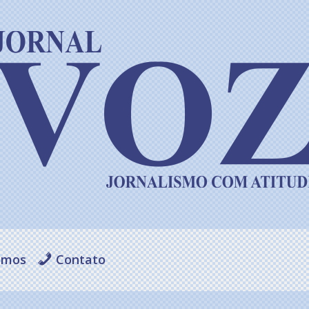
omos
Contato