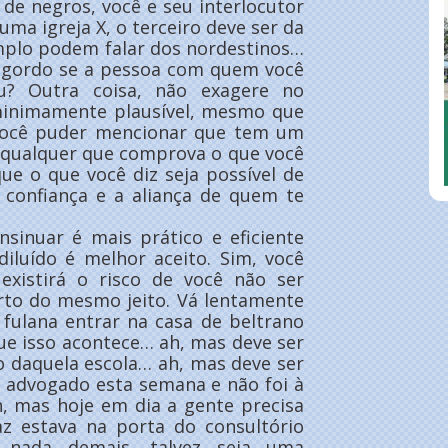
 de negros, você e seu interlocutor
ma igreja X, o terceiro deve ser da
emplo podem falar dos nordestinos…
um gordo se a pessoa com quem você
u? Outra coisa, não exagere no
 minimamente plausível, mesmo que
 você puder mencionar que tem um
 qualquer que comprova o que você
que o que você diz seja possível de
 confiança e a aliança de quem te
sinuar é mais prático e eficiente
iluído é melhor aceito. Sim, você
xistirá o risco de você não ser
erto do mesmo jeito. Vá lentamente
 fulana entrar na casa de beltrano
ue isso acontece… ah, mas deve ser
lho daquela escola… ah, mas deve ser
m advogado esta semana e não foi à
, mas hoje em dia a gente precisa
az estava na porta do consultório
 nada demais, talvez seja uma