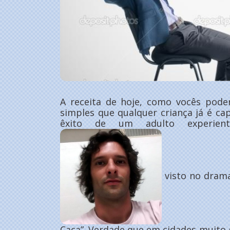
A receita de hoje, como vocês pode
simples que qualquer criança já é cap
êxito de um adulto experien
visto no dram
Caça”. Verdade que em cidades muito