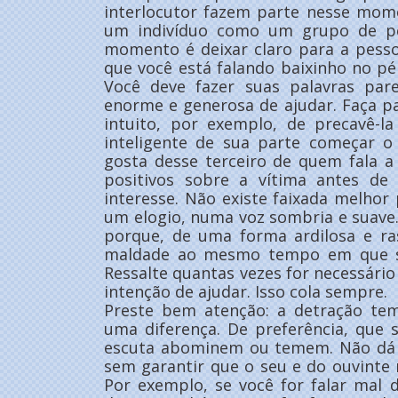
interlocutor fazem parte nesse mome
um indivíduo como um grupo de pe
momento é deixar claro para a pess
que você está falando baixinho no p
Você deve fazer suas palavras par
enorme e generosa de ajudar. Faça p
intuito, por exemplo, de precavê-la
inteligente de sua parte começar o
gosta desse terceiro de quem fala a
positivos sobre a vítima antes de
interesse. Não existe faixada melho
um elogio, numa voz sombria e suave
porque, de uma forma ardilosa e ras
maldade ao mesmo tempo em que s
Ressalte quantas vezes for necessário
intenção de ajudar. Isso cola sempre.
Preste bem atenção: a detração tem
uma diferença. De preferência, que 
escuta abominem ou temem. Não dá p
sem garantir que o seu e do ouvinte
Por exemplo, se você for falar mal