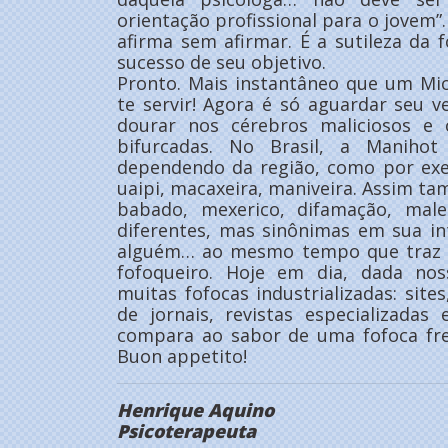
orientação profissional para o jovem”
afirma sem afirmar. É a sutileza da
sucesso de seu objetivo.
Pronto. Mais instantâneo que um Mio
te servir! Agora é só aguardar seu 
dourar nos cérebros maliciosos e 
bifurcadas. No Brasil, a Manihot
dependendo da região, como por exe
uaipi, macaxeira, maniveira. Assim ta
babado, mexerico, difamação, male
diferentes, mas sinônimas em sua int
alguém… ao mesmo tempo que traz a
fofoqueiro. Hoje em dia, dada nos
muitas fofocas industrializadas: site
de jornais, revistas especializada
compara ao sabor de uma fofoca fre
Buon appetito!
Henrique Aquino
Psicoterapeuta