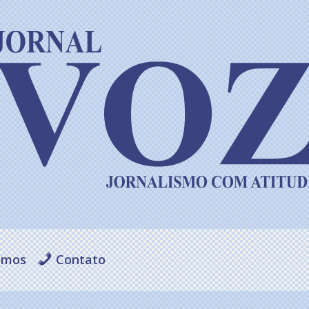
omos
Contato