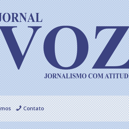
omos
Contato