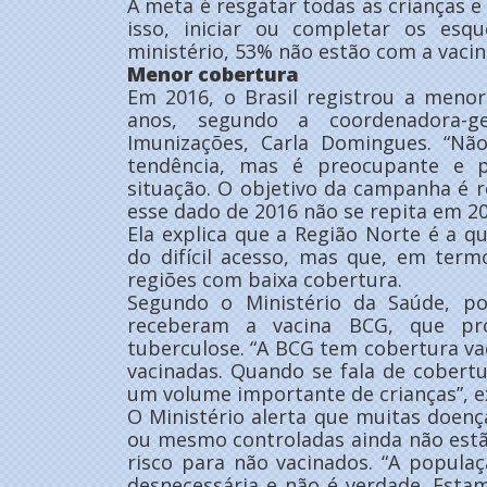
A meta é resgatar todas as crianças e
isso, iniciar ou completar os es
ministério, 53% não estão com a vacin
Menor cobertura
Em 2016, o Brasil registrou a menor
anos, segundo a coordenadora-g
Imunizações, Carla Domingues. “N
tendência, mas é preocupante e p
situação. O objetivo da campanha é 
esse dado de 2016 não se repita em 201
Ela explica que a Região Norte é a 
do difícil acesso, mas que, em term
regiões com baixa cobertura.
Segundo o Ministério da Saúde, po
receberam a vacina BCG, que pr
tuberculose. “A BCG tem cobertura v
vacinadas. Quando se fala de cober
um volume importante de crianças”, ex
O Ministério alerta que muitas doenç
ou mesmo controladas ainda não est
risco para não vacinados. “A popula
desnecessária e não é verdade. Est