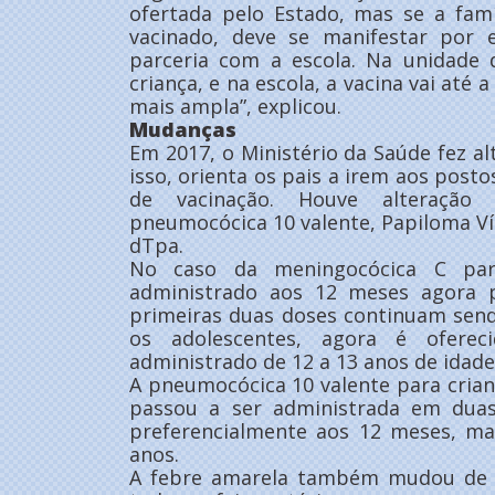
ofertada pelo Estado, mas se a famí
vacinado, deve se manifestar por e
parceria com a escola. Na unidade 
criança, e na escola, a vacina vai até 
mais ampla”, explicou.
Mudanças
Em 2017, o Ministério da Saúde fez al
isso, orienta os pais a irem aos post
de vacinação. Houve alteração 
pneumocócica 10 valente, Papiloma V
dTpa.
No caso da meningocócica C para
administrado aos 12 meses agora p
primeiras duas doses continuam send
os adolescentes, agora é ofere
administrado de 12 a 13 anos de idade
A pneumocócica 10 valente para crian
passou a ser administrada em dua
preferencialmente aos 12 meses, ma
anos.
A febre amarela também mudou de 