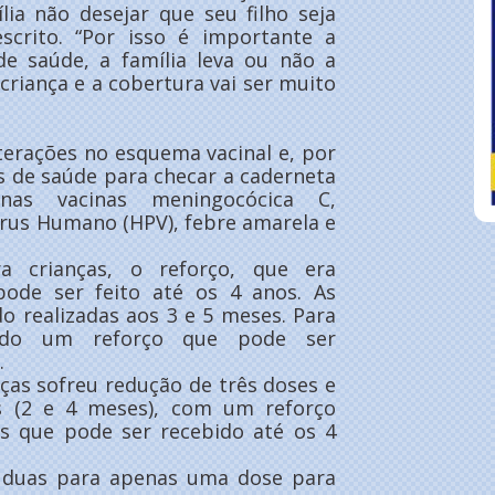
lia não desejar que seu filho seja
scrito. “Por isso é importante a
de saúde, a família leva ou não a
a criança e a cobertura vai ser muito
terações no esquema vacinal e, por
os de saúde para checar a caderneta
nas vacinas meningocócica C,
írus Humano (HPV), febre amarela e
 crianças, o reforço, que era
ode ser feito até os 4 anos. As
o realizadas aos 3 e 5 meses. Para
cido um reforço que pode ser
.
ças sofreu redução de três doses e
s (2 e 4 meses), com um reforço
s que pode ser recebido até os 4
duas para apenas uma dose para