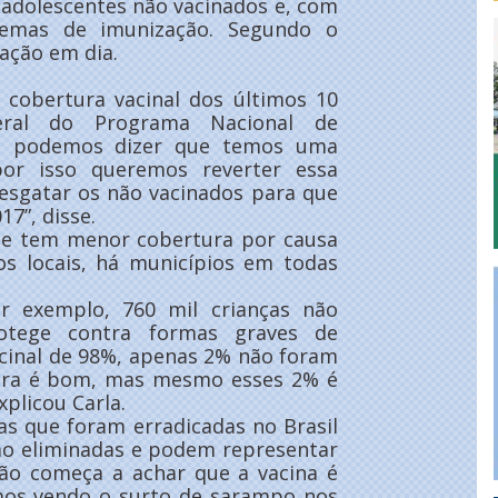
 adolescentes não vacinados e, com
quemas de imunização. Segundo o
ação em dia.
 cobertura vacinal dos últimos 10
eral do Programa Nacional de
ão podemos dizer que temos uma
or isso queremos reverter essa
resgatar os não vacinados para que
7”, disse.
que tem menor cobertura por causa
os locais, há municípios em todas
r exemplo, 760 mil crianças não
otege contra formas graves de
acinal de 98%, apenas 2% não foram
tura é bom, mas mesmo esses 2% é
plicou Carla.
as que foram erradicadas no Brasil
ão eliminadas e podem representar
ção começa a achar que a vacina é
amos vendo o surto de sarampo nos