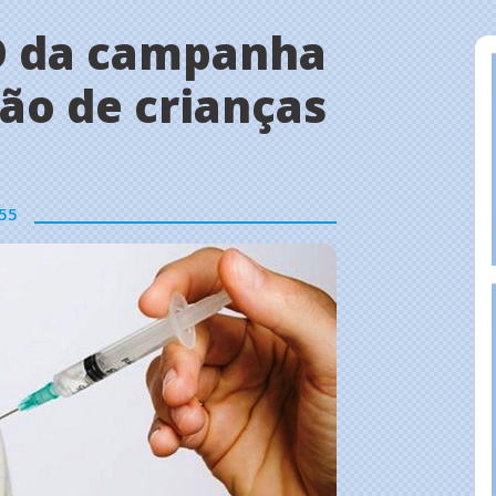
 D da campanha
ão de crianças
55