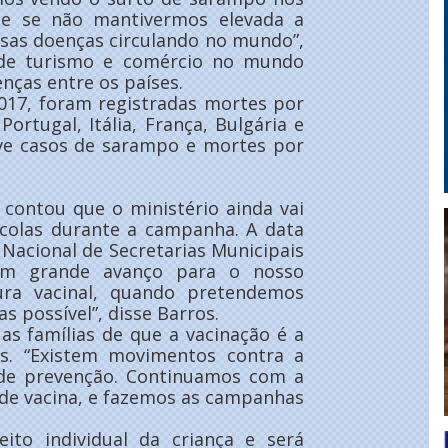
, e se não mantivermos elevada a
ssas doenças circulando no mundo”,
o de turismo e comércio no mundo
enças entre os países.
017, foram registradas mortes por
rtugal, Itália, França, Bulgária e
e casos de sarampo e mortes por
 contou que o ministério ainda vai
scolas durante a campanha. A data
 Nacional de Secretarias Municipais
 um grande avanço para o nosso
ra vacinal, quando pretendemos
s possível”, disse Barros.
 as famílias de que a vacinação é a
s. “Existem movimentos contra a
 de prevenção. Continuamos com a
 de vacina, e fazemos as campanhas
ito individual da criança e será