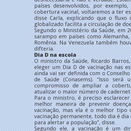
países desenvolvidos, por exemplo
cobertura vacinal, voltaremos a ter e
disse Carla, explicando que o flux
globalizado facilita a circulação de do
Segundo o Ministério da Saúde, em 2
sarampo em países como Alemanha, Po
Romênia. Na Venezuela também houv
difteria.
Dia D na escola
O ministro da Saúde, Ricardo Barros,
eleger um Dia D de vacinação nas e
ainda vai ser definida com o Conselho
de Saúde (Conasems). “Isso será
compromisso de ampliar a cobertu
atualizar o maior número de caderneta
Para o ministro, é preciso esclarecer
melhor maneira de prevenir doença
vacinação, mas ela é o melhor tipo
vacinação permanente, todo dia é dia
para alertar a população”, disse.
Segundo ele, a vacinação é um dire