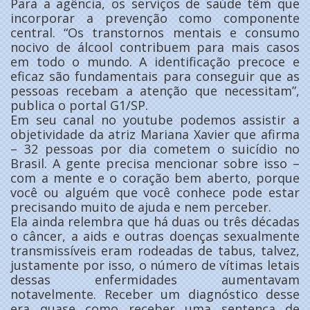
Para a agência, os serviços de saúde têm que
incorporar a prevenção como componente
central. “Os transtornos mentais e consumo
nocivo de álcool contribuem para mais casos
em todo o mundo. A identificação precoce e
eficaz são fundamentais para conseguir que as
pessoas recebam a atenção que necessitam”,
publica o portal G1/SP.
Em seu canal no youtube podemos assistir a
objetividade da atriz Mariana Xavier que afirma
– 32 pessoas por dia cometem o suicídio no
Brasil. A gente precisa mencionar sobre isso –
com a mente e o coração bem aberto, porque
você ou alguém que você conhece pode estar
precisando muito de ajuda e nem perceber.
Ela ainda relembra que há duas ou três décadas
o câncer, a aids e outras doenças sexualmente
transmissíveis eram rodeadas de tabus, talvez,
justamente por isso, o número de vítimas letais
dessas enfermidades aumentavam
notavelmente. Receber um diagnóstico desse
era quase como receber uma sentença de