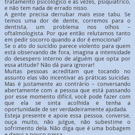
tratamento psicológico e às vezes, psiquiátrico,
e não tem nada de errado nisso.
A gente precisa derrubar mais esse tabu. Se
temos uma dor de dente, corremos para o
dentista, um problema nos olhos –
oftalmologista. Por que então relutamos tanto
em pedir socorro quando a dor é emocional?
Se o ato do suicídio parece violento para quem
está observando de fora, imagina a intensidade
do desespero interno de alguém que opta por
essa atitude? Não dá para ignorar!
Muitas pessoas acreditam que tocando no
assunto elas vão incentivar as práticas suicidas.
Mas é justamente ao contrário – conversando
abertamente com a pessoa que está passando
por esse momento difícil, você pode fazer com
que ela se sinta acolhida e tenha a
oportunidade de ser verdadeiramente ajudada.
Esteja presente e apoie essa pessoa, converse,
ouça muito, não julgue, não subestime o
sofrimento dela. Não diga que é uma bobagem
e daqui a pouco passa.