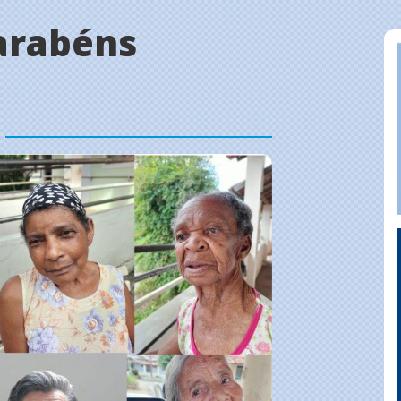
arabéns