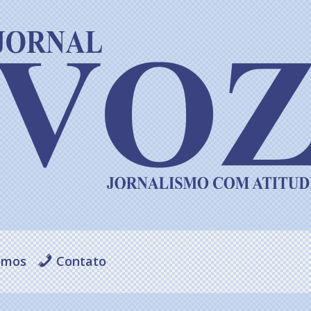
omos
Contato