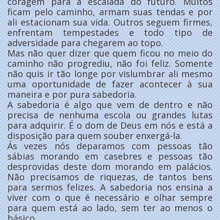
coragem para a escalada do futuro. Muitos
ficam pelo caminho, armam suas tendas e por
ali estacionam sua vida. Outros seguem firmes,
enfrentam tempestades e todo tipo de
adversidade para chegarem ao topo.
Mas não quer dizer que quem ficou no meio do
caminho não progrediu, não foi feliz. Somente
não quis ir tão longe por vislumbrar ali mesmo
uma oportunidade de fazer acontecer à sua
maneira e por pura sabedoria.
A sabedoria é algo que vem de dentro e não
precisa de nenhuma escola ou grandes lutas
para adquirir. É o dom de Deus em nós e está a
disposição para quem souber enxergá-la.
Ás vezes nós deparamos com pessoas tão
sábias morando em casebres e pessoas tão
desprovidas deste dom morando em palácios.
Não precisamos de riquezas, de tantos bens
para sermos felizes. A sabedoria nos ensina a
viver com o que é necessário e olhar sempre
para quem está ao lado, sem ter ao menos o
básico.