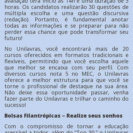
avaliação terá início às 14h e uma duração de 3
horas. Os candidatos realizarão 30 questões de
múltipla escolha e uma questão discursiva
(redação). Portanto, é fundamental anotar
todas as informações e se preparar para não
perder essa chance que pode transformar seu
futuro!
No Unilavras, você encontrará mais de 20
cursos oferecidos em formatos tradicionais e
flexíveis, permitindo que você escolha aquele
que melhor se encaixa com seu perfil. Com
diversos cursos nota 5 no MEC, o Unilavras
oferece a melhor estrutura para que você se
torne o profissional de destaque na sua área.
Não deixe essa oportunidade passar, venha
fazer parte do Unilavras e trilhar o caminho do
sucesso!
Bolsas Filantrópicas – Realize seus sonhos
Com o compromisso de tornar a educação
acessível a todos, além do “Top 30,” o Unilavras