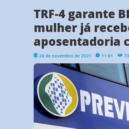
TRF-4 garante B
mulher já receb
aposentadoria 
26 de novembro de 2021
11:01
7