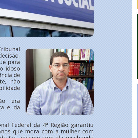
ribunal
decisão,
ue para
ao idoso
ência de
te, não
bilidade
ão era
ça e da
nal Federal da 4ª Região garantiu
74 anos que mora com a mulher com
e do Sul, mesmo com ela recebendo