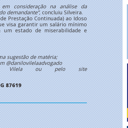
 em consideração na análise da
a do demandante”
, concluiu Silveira.
o de Prestação Continuada) ao Idoso
ue visa garantir um salário mínimo
m um estado de miserabilidade e
a sugestão de matéria;
ram @danilovilelaadvogado
ilo Vilela ou pelo site
MG 87619