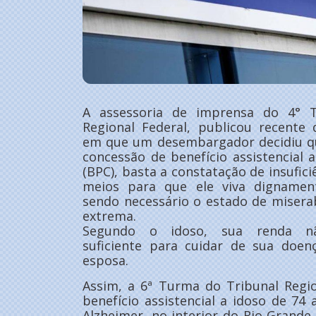
A assessoria de imprensa do 4° T
Regional Federal, publicou recente 
em que um desembargador decidiu q
concessão de benefício assistencial 
(BPC), basta a constatação de insufici
meios para que ele viva dignamen
sendo necessário o estado de misera
extrema.
Segundo o idoso, sua renda n
suficiente para cuidar de sua doen
esposa.
Assim, a 6ª Turma do Tribunal Regio
benefício assistencial a idoso de 
Alzheimer, no interior do Rio Grand