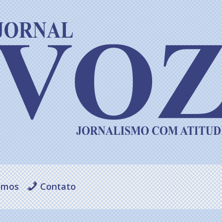
omos
Contato