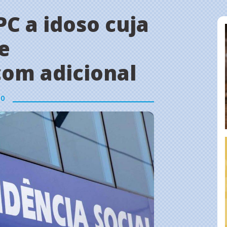
PC a idoso cuja
e
com adicional
30