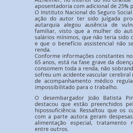
aposentadoria com adicional de 25% po
O Instituto Nacional do Seguro Social
ação do autor ter sido julgada pro
autarquia alegou ausência de vul
familiar, visto que a mulher do au
salários mínimos, que não teria sid
e que o benefício assistencial não 
renda.
Conforme informações constantes no
65 anos, está na fase grave da doença
consomem toda a renda, não sobrand
sofreu um acidente vascular cerebral 
de acompanhamento médico regular
impossibilitado para o trabalho.
O desembargador João Batista Pint
destacou que estão preenchidos pel
hipossuficiência. Ressaltou que os 
com a parte autora geram despesas
alimentação especial, tratamento mé
entre outros.