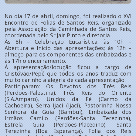
No dia 17 de abril, domingo, foi realizado o XVI
Encontro de Folias de Santos Reis, organizado
pela Associação da Caminhada de Santos Reis,
coordenada pelo Sr.Jair Pinto e diretoria.
Às 8h – Celebração Eucarística; às 10h –
Abertura e Início das apresentações; às 12h –
almoço para os componentes das embaixadas e
às 17h o encerramento.
À apresentação/locução ficou a cargo de
Cristóvão/Pepê que todos os anos traduz com
muito carinho a alegria de cada apresentação.
Participaram: Os Devotos dos Três Reis
(Perdões-Palestina), Três Reis do Oriente
(S.A.Amparo), Unidos da Fé (Carmo da
Cachoeira), Serra Ijaci (Ijaci), Pastorinha Nossa
Senhora da Guia (Bambuí), Embaixada dos
Irmãos Camilo (Perdões-Santa Terezinha),
Estrela Guia (Perdões-Placedino), Santa
Terezinha (Boa Esperança), Folia dos Reis