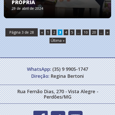
PRÓPRIA
29 de abril de 2024
Página 3 de 28
«
1
2
3
4
5
...
10
20
...
»
Última »
WhatsApp:
(35) 9 9905-1747
Direção:
Regina Bertoni
Rua Fernão Dias, 270
-
Vista Alegre
-
Perdões/MG