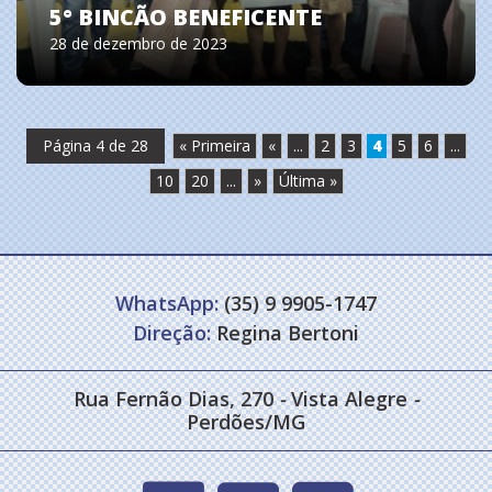
5° BINCÃO BENEFICENTE
28 de dezembro de 2023
Página 4 de 28
« Primeira
«
...
2
3
4
5
6
...
10
20
...
»
Última »
WhatsApp:
(35) 9 9905-1747
Direção:
Regina Bertoni
Rua Fernão Dias, 270
-
Vista Alegre
-
Perdões/MG