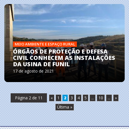
MEIO AMBIENTE E ESPAÇO RURAL
ÓRGÃOS DE PROTEÇÃO E DEFESA
CIVIL CONHECEM AS INSTALAÇÕES
DA USINA DE FUNIL
17 de agosto de 2021
Página 2 de 11
«
1
2
3
4
5
...
10
...
»
Última »