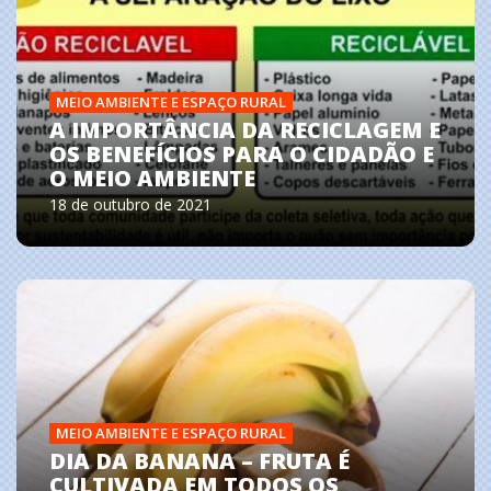
MEIO AMBIENTE E ESPAÇO RURAL
A IMPORTÂNCIA DA RECICLAGEM E
OS BENEFÍCIOS PARA O CIDADÃO E
O MEIO AMBIENTE
18 de outubro de 2021
MEIO AMBIENTE E ESPAÇO RURAL
DIA DA BANANA – FRUTA É
CULTIVADA EM TODOS OS
MEIO AMBIENTE E ESPAÇO RURAL