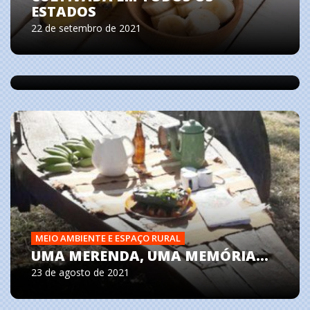
ESTADOS
SIRENES DA USINA HIDRELÉTRICA
22 de setembro de 2021
DE FUNIL SERÃO TESTADAS EM
RIBEIRÃO VERMELHO E LAVRAS
13 de setembro de 2021
MEIO AMBIENTE E ESPAÇO RURAL
UMA MERENDA, UMA MEMÓRIA…
23 de agosto de 2021