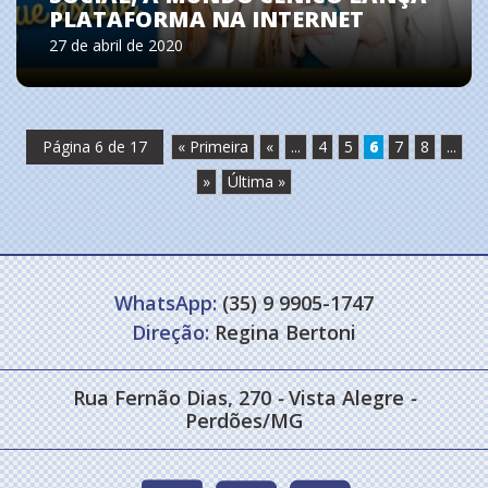
PLATAFORMA NA INTERNET
27 de abril de 2020
Página 6 de 17
« Primeira
«
...
4
5
6
7
8
...
»
Última »
WhatsApp:
(35) 9 9905-1747
Direção:
Regina Bertoni
Rua Fernão Dias, 270
-
Vista Alegre
-
Perdões/MG